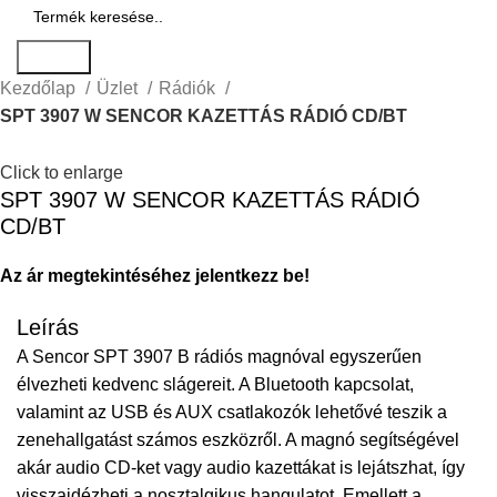
Search
Kezdőlap
Üzlet
Rádiók
SPT 3907 W SENCOR KAZETTÁS RÁDIÓ CD/BT
Click to enlarge
SPT 3907 W SENCOR KAZETTÁS RÁDIÓ
CD/BT
Az ár megtekintéséhez jelentkezz be!
Leírás
A Sencor SPT 3907 B rádiós magnóval egyszerűen
élvezheti kedvenc slágereit. A Bluetooth kapcsolat,
valamint az USB és AUX csatlakozók lehetővé teszik a
zenehallgatást számos eszközről. A magnó segítségével
akár audio CD-ket vagy audio kazettákat is lejátszhat, így
visszaidézheti a nosztalgikus hangulatot. Emellett a