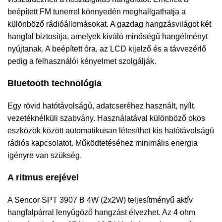
beépített FM tunerrel könnyedén meghallgathatja a
különböző rádióállomásokat. A gazdag hangzásvilágot két
hangfal biztosítja, amelyek kiváló minőségű hangélményt
nyújtanak. A beépített óra, az LCD kijelző és a távvezérlő
pedig a felhasználói kényelmet szolgálják.
Bluetooth technológia
Egy rövid hatótávolságú, adatcseréhez használt, nyílt,
vezetéknélküli szabvány. Használatával különböző okos
eszközök között automatikusan létesíthet kis hatótávolságú
rádiós kapcsolatot. Működtetéséhez minimális energia
igényre van szükség.
A ritmus erejével
A Sencor SPT 3907 B 4W (2x2W) teljesítményű aktív
hangfalpárral lenyűgöző hangzást élvezhet. Az 4 ohm