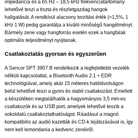
impedancia és a 65 Hz – 18,5 kHz frekvenciatartomány
lehetővé teszi a tiszta és részletgazdag hangok
hallgatását. A rendkívül alacsony torzítási érték (<1,5%, 1
kHz 1 W) pedig garantálja a kiváló minőségű hangélményt.
Bármely zene vagy hangforrás esetén ezek a hangfalak
optimális teljesítményt nyújtanak.
Csatlakoztatás gyorsan és egyszerűen
A Sencor SPT 3907 B rendelkezik a legfejlettebb vezeték
nélküli kapcsolattal, a Bluetooth Audio 2.1 + EDR
technológiával, amely akár 15 méteres hatótávolságon
belül lehetővé teszi a gyors és stabil csatlakozást. Emellett
a készüléken megtalálhatók a hagyományos 3,5 mm-es
csatlakozók és az USB port, amelyek lehetővé teszik a
sokoldalú csatlakoztathatóságot. Ráadásul a magnó
kompatibilis az audió kazetták és CD-k lejátszásával is, így
nem kell lemondania a kedvenc zenéiről.