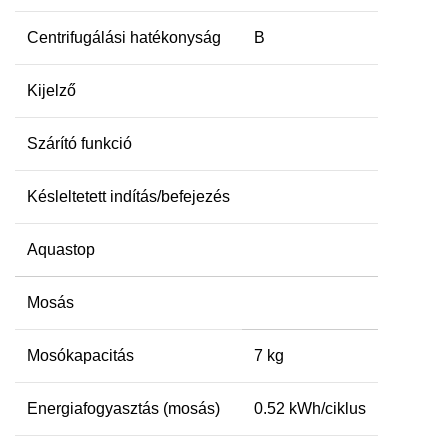
Centrifugálási hatékonyság
B
Kijelző
Szárító funkció
Késleltetett indítás/befejezés
Aquastop
Mosás
Mosókapacitás
7 kg
Energiafogyasztás (mosás)
0.52 kWh/ciklus