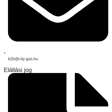
b2b@city-gas.hu
Elállási jog