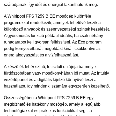
száradjanak, így időt és energiát takaríthatunk meg.
A Whirlpool FFS 7259 B EE mosógép különféle
programokkal rendelkezik, amelyek lehetővé teszik a
különböző anyagok és szennyezettségi szintek kezelését.
A gyorsmosás funkció például ideális, ha csak néhány
ruhadarabot kell gyorsan felfrissíteni. Az Eco program
pedig környezetbarát megoldást kínál, csökkentve az
energiafogyasztást és a vízfelhasználást.
A készülék fehér színű, letisztult dizájnja bármelyik
fürdőszobában vagy mosókonyhában jól mutat. Az intuitív
vezérlőpanel és a digitális kijelző könnyűvé teszi a
használatot, így mindenki számára egyszerűen kezelhető.
Összességében a Whirlpool FFS 7259 B EE egy
megbízható és hatékony mosógép, amely a legújabb
technológiákkal és praktikus funkciókkal segíti a