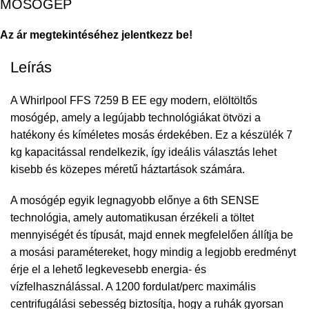
MOSÓGÉP
Az ár megtekintéséhez jelentkezz be!
Leírás
A Whirlpool FFS 7259 B EE egy modern, elöltöltős
mosógép, amely a legújabb technológiákat ötvözi a
hatékony és kíméletes mosás érdekében. Ez a készülék 7
kg kapacitással rendelkezik, így ideális választás lehet
kisebb és közepes méretű háztartások számára.
A mosógép egyik legnagyobb előnye a 6th SENSE
technológia, amely automatikusan érzékeli a töltet
mennyiségét és típusát, majd ennek megfelelően állítja be
a mosási paramétereket, hogy mindig a legjobb eredményt
érje el a lehető legkevesebb energia- és
vízfelhasználással. A 1200 fordulat/perc maximális
centrifugálási sebesség biztosítja, hogy a ruhák gyorsan