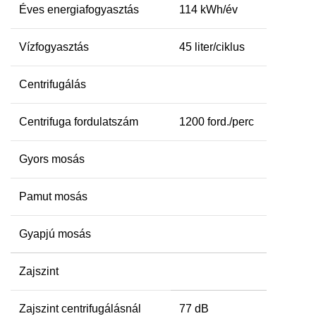
Éves energiafogyasztás
114 kWh/év
Vízfogyasztás
45 liter/ciklus
Centrifugálás
Centrifuga fordulatszám
1200 ford./perc
Gyors mosás
Pamut mosás
Gyapjú mosás
Zajszint
Zajszint centrifugálásnál
77 dB