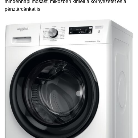
mindennapi mosást, miközben kíméli a környezetet és a
pénztárcánkat is.