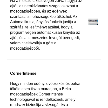
Ha a mosási ciklus végén zárva hagyja az
ajtót, az nemkívánatos szagot okozhat a
mosogatógépben, és az edények
szárítása is nehézségekbe ütközhet. Az
Automatikus ajtónyitás funkció javítja a
szárítási teljesítményt azáltal, hogy a
program végén automatikusan kinyitja az
ajtót, és a természetes levegőt beengedi,
valamint eltávolítja a gőzt a
mosogatógépből.
CornerIntense
Hogy minden edény, evőeszköz és pohár
tökéletesen tiszta maradjon, a Beko
mosogatógépek CornerIntense
technológiával is rendelkeznek, amely
rendszer biztosítja a vízsugár és a