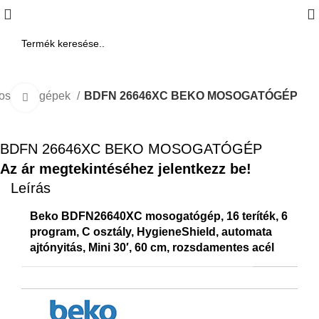
mosogatógépek
BDFN 26646XC BEKO MOSOGATÓGÉP
Click to enlarge
BDFN 26646XC BEKO MOSOGATÓGÉP
Az ár megtekintéséhez jelentkezz be!
Leírás
Beko BDFN26640XC mosogatógép, 16 teríték, 6
program, C osztály, HygieneShield, automata
ajtónyitás, Mini 30′, 60 cm, rozsdamentes acél