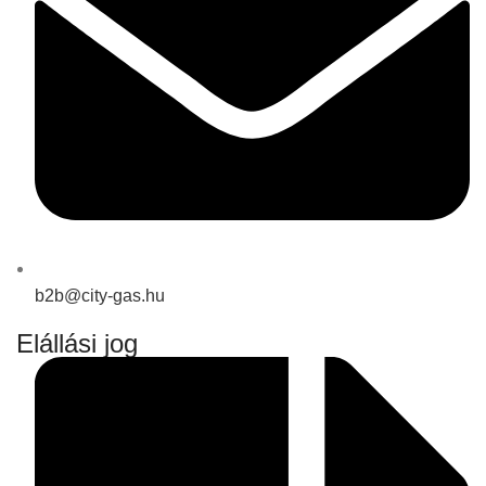
b2b@city-gas.hu
Elállási jog