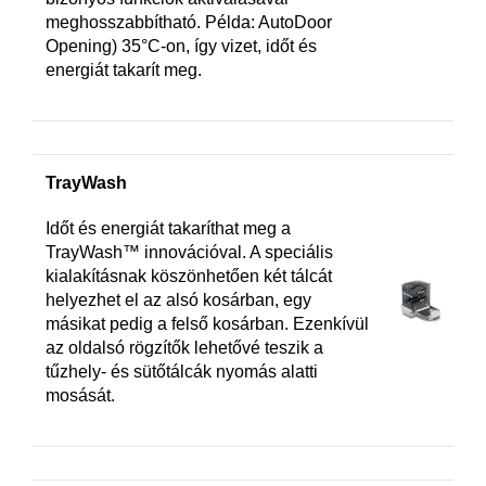
meghosszabbítható. Példa: AutoDoor
Opening) 35°C-on, így vizet, időt és
energiát takarít meg.
TrayWash
Időt és energiát takaríthat meg a
TrayWash™ innovációval. A speciális
kialakításnak köszönhetően két tálcát
helyezhet el az alsó kosárban, egy
másikat pedig a felső kosárban. Ezenkívül
az oldalsó rögzítők lehetővé teszik a
tűzhely- és sütőtálcák nyomás alatti
mosását.