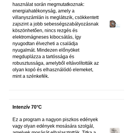
használat során megmutatkoznak:
energiahatékonyság, amely a
villanyszámlán is meglátszik, csökkentett
zajszint a jobb sebességszabályozásnak
köszönhetően, nincs rezgés és
elektromágneses kibocsátás, így
nyugodtan élvezheti a családja
nyugalmát. Mindezen előnyöket
megduplázza a tartóssága és
robusztussága, amelyből eltávolították az
olyan kopó és elhasználódó elemeket,
mint a szénkefék.
Intenzív 70°C
Ez a program a nagyon piszkos edények
vagy olyan edények mosására szolgál,
amelyek mosását elhalasztották. Titka a