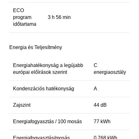
ECO
program
3 h 56 min
időtartama
Energia és Teljesítmény
Energiahatékonyság a legújabb
C
európai előírások szerint
energiaosztály
Kondenzációs hatékonyság
A
Zajszint
44 dB
Energiafogyasztás / 100 mosás
77 kWh
Energiafogyasztás/mosás
0.768 kWh