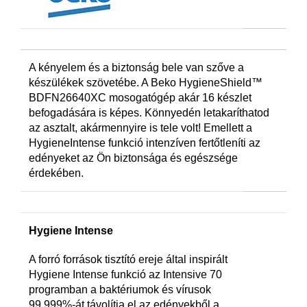
A kényelem és a biztonság bele van szőve a
készülékek szövetébe. A Beko HygieneShield™
BDFN26640XC mosogatógép akár 16 készlet
befogadására is képes. Könnyedén letakaríthatod
az asztalt, akármennyire is tele volt! Emellett a
HygieneIntense funkció intenzíven fertőtleníti az
edényeket az Ön biztonsága és egészsége
érdekében.
Hygiene Intense
A forró források tisztító ereje által inspirált
Hygiene Intense funkció az Intensive 70
programban a baktériumok és vírusok
99,999%-át távolítja el az edényekből a