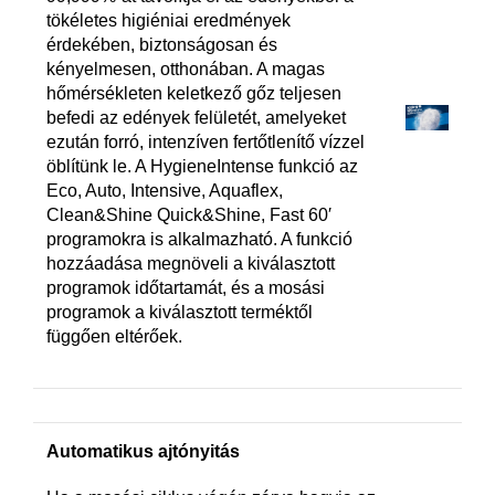
tökéletes higiéniai eredmények
érdekében, biztonságosan és
kényelmesen, otthonában. A magas
hőmérsékleten keletkező gőz teljesen
befedi az edények felületét, amelyeket
ezután forró, intenzíven fertőtlenítő vízzel
öblítünk le. A HygieneIntense funkció az
Eco, Auto, Intensive, Aquaflex,
Clean&Shine Quick&Shine, Fast 60′
programokra is alkalmazható. A funkció
hozzáadása megnöveli a kiválasztott
programok időtartamát, és a mosási
programok a kiválasztott terméktől
függően eltérőek.
Automatikus ajtónyitás