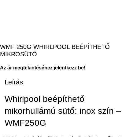
WMF 250G WHIRLPOOL BEÉPÍTHETŐ
MIKROSÜTŐ
Az ár megtekintéséhez jelentkezz be!
Leírás
Whirlpool beépíthető
mikorhullámú sütő: inox szín –
WMF250G