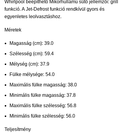
Whirlpool beépíthető Mikorhullámú sütő jellemzői: grill
funkció. A Jet-Defrost funkció rendkívül gyors és
egyenletes leolvasztáshoz.
Méretek
Magasság (cm)
:
39.0
Szélesség (cm)
:
59.4
Mélység (cm)
:
37.9
Fülke mélysége
:
54.0
Maximális fülke magasság
:
38.0
Minimális fülke magasság
:
37.8
Maximális fülke szélesség
:
56.8
Minimális fülke szélesség
:
56.0
Teljesítmény