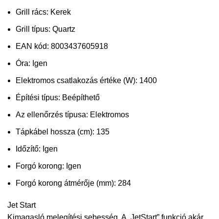
Grill rács
:
Kerek
Grill típus
:
Quartz
EAN kód
:
8003437605918
Óra
:
Igen
Elektromos csatlakozás értéke (W)
:
1400
Építési típus
:
Beépíthető
Az ellenőrzés típusa
:
Elektromos
Tápkábel hossza (cm)
:
135
Időzítő
:
Igen
Forgó korong
:
Igen
Forgó korong átmérője (mm)
:
284
Jet Start
Kimagasló melegítési sebesség. A „JetStart” funkció akár