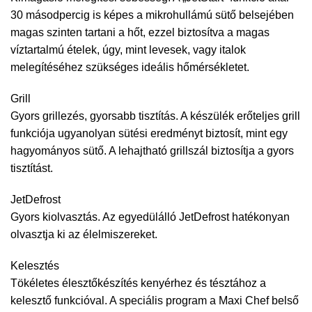
30 másodpercig is képes a mikrohullámú sütő belsejében
magas szinten tartani a hőt, ezzel biztosítva a magas
víztartalmú ételek, úgy, mint levesek, vagy italok
melegítéséhez szükséges ideális hőmérsékletet.
Grill
Gyors grillezés, gyorsabb tisztítás. A készülék erőteljes grill
funkciója ugyanolyan sütési eredményt biztosít, mint egy
hagyományos sütő. A lehajtható grillszál biztosítja a gyors
tisztítást.
JetDefrost
Gyors kiolvasztás. Az egyedülálló JetDefrost hatékonyan
olvasztja ki az élelmiszereket.
Kelesztés
Tökéletes élesztőkészítés kenyérhez és tésztához a
kelesztő funkcióval. A speciális program a Maxi Chef belső