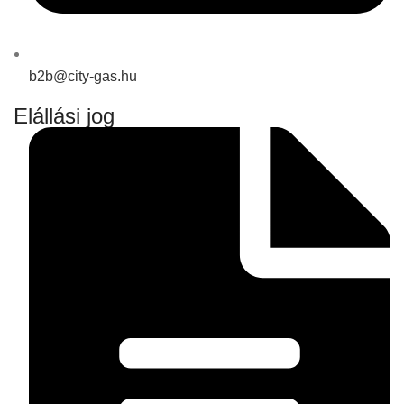
b2b@city-gas.hu
Elállási jog