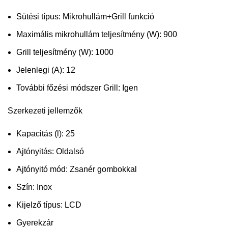
Sütési típus
:
Mikrohullám+Grill funkció
Maximális mikrohullám teljesítmény (W)
:
900
Grill teljesítmény (W)
:
1000
Jelenlegi (A)
:
12
További főzési módszer Grill
:
Igen
Szerkezeti jellemzők
Kapacitás (l)
:
25
Ajtónyitás
:
Oldalsó
Ajtónyitó mód
:
Zsanér gombokkal
Szín
:
Inox
Kijelző típus
:
LCD
Gyerekzár