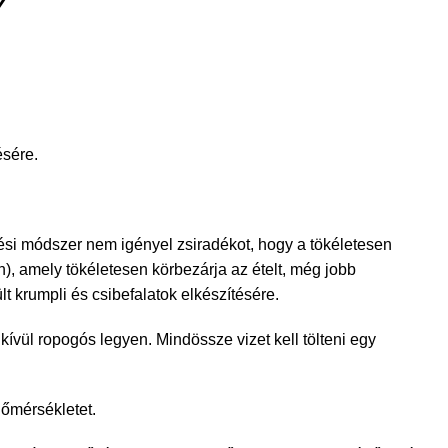
Y
ésére.
ütési módszer nem igényel zsiradékot, hogy a tökéletesen
n), amely tökéletesen körbezárja az ételt, még jobb
t krumpli és csibefalatok elkészítésére.
ívül ropogós legyen. Mindössze vizet kell tölteni egy
hőmérsékletet.