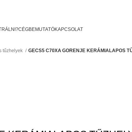
TRÁLNI?
CÉGBEMUTATÓ
KAPCSOLAT
s tűzhelyek
GECS5 C70XA GORENJE KERÁMIALAPOS T