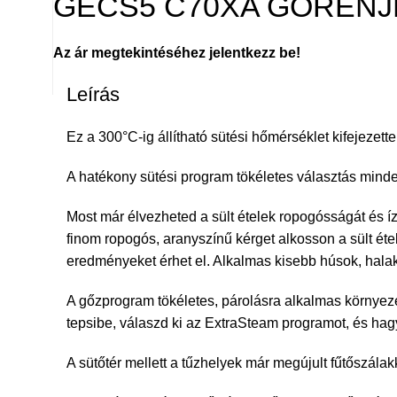
GECS5 C70XA GORENJ
Az ár megtekintéséhez jelentkezz be!
Leírás
Ez a 300°C-ig állítható sütési hőmérséklet kifejezett
A hatékony sütési program tökéletes választás minden
Most már élvezheted a sült ételek ropogósságát és ízé
finom ropogós, aranyszínű kérget alkosson a sült éte
eredményeket érhet el. Alkalmas kisebb húsok, halak, 
A gőzprogram tökéletes, párolásra alkalmas környezet
tepsibe, válaszd ki az ExtraSteam programot, és ha
A sütőtér mellett a tűzhelyek már megújult fűtőszálakk