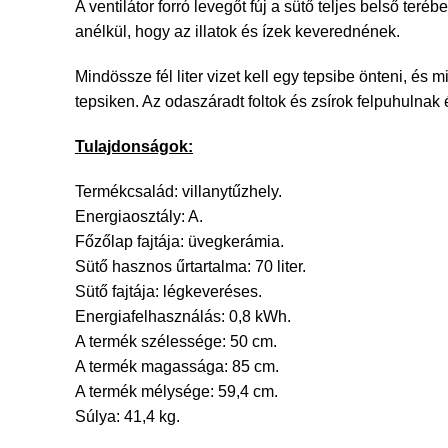
A ventilátor forró levegőt fúj a sütő teljes belső ter
anélkül, hogy az illatok és ízek keverednének.
Mindössze fél liter vizet kell egy tepsibe önteni, é
tepsiken. Az odaszáradt foltok és zsírok felpuhulnak
Tulajdonságok:
Termékcsalád: villanytűzhely.
Energiaosztály: A.
Főzőlap fajtája: üvegkerámia.
Sütő hasznos űrtartalma: 70 liter.
Sütő fajtája: légkeveréses.
Energiafelhasználás: 0,8 kWh.
A termék szélessége: 50 cm.
A termék magassága: 85 cm.
A termék mélysége: 59,4 cm.
Súlya: 41,4 kg.