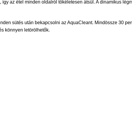
ébe, így az étel minden oldalról tökéletesen átsül. A dinamikus lé
s minden sütés után bekapcsolni az AquaCleant. Mindössze 30 perc
 és könnyen letörölhetők.