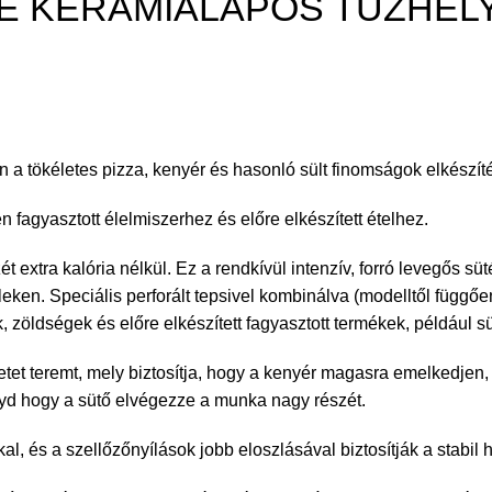
E KERÁMIALAPOS TŰZHEL
en a tökéletes pizza, kenyér és hasonló sült finomságok elkészít
 fagyasztott élelmiszerhez és előre elkészített ételhez.
t extra kalória nélkül. Ez a rendkívül intenzív, forró levegős s
leken. Speciális perforált tepsivel kombinálva (modelltől függőe
zöldségek és előre elkészített fagyasztott termékek, például sül
et teremt, mely biztosítja, hogy a kenyér magasra emelkedjen, k
gyd hogy a sütő elvégezze a munka nagy részét.
al, és a szellőzőnyílások jobb eloszlásával biztosítják a stabil 