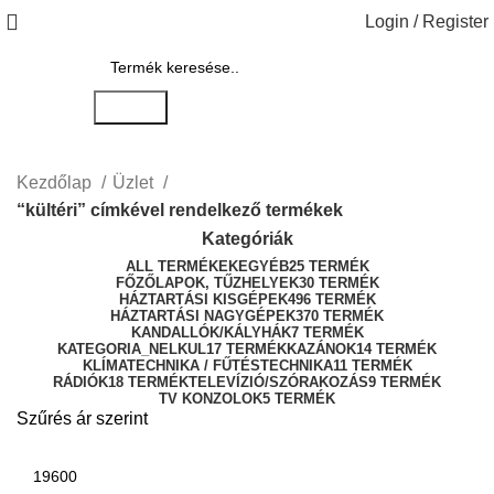
Login / Register
Search
Kezdőlap
Üzlet
“kültéri” címkével rendelkező termékek
Kategóriák
ALL
TERMÉKEK
EGYÉB
25 TERMÉK
FŐZŐLAPOK, TŰZHELYEK
30 TERMÉK
HÁZTARTÁSI KISGÉPEK
496 TERMÉK
HÁZTARTÁSI NAGYGÉPEK
370 TERMÉK
KANDALLÓK/KÁLYHÁK
7 TERMÉK
KATEGORIA_NELKUL
17 TERMÉK
KAZÁNOK
14 TERMÉK
KLÍMATECHNIKA / FŰTÉSTECHNIKA
11 TERMÉK
RÁDIÓK
18 TERMÉK
TELEVÍZIÓ/SZÓRAKOZÁS
9 TERMÉK
TV KONZOLOK
5 TERMÉK
Szűrés ár szerint