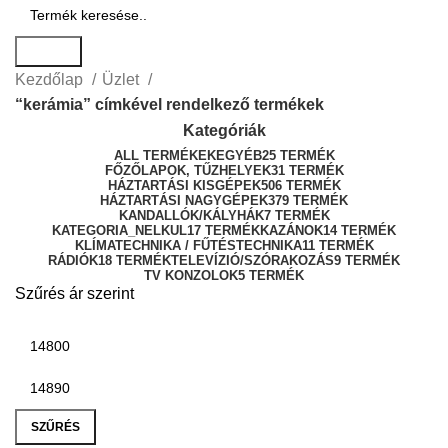
Search
Kezdőlap
Üzlet
“kerámia” címkével rendelkező termékek
Kategóriák
ALL
TERMÉKEK
EGYÉB
25 TERMÉK
FŐZŐLAPOK, TŰZHELYEK
31 TERMÉK
HÁZTARTÁSI KISGÉPEK
506 TERMÉK
HÁZTARTÁSI NAGYGÉPEK
379 TERMÉK
KANDALLÓK/KÁLYHÁK
7 TERMÉK
KATEGORIA_NELKUL
17 TERMÉK
KAZÁNOK
14 TERMÉK
KLÍMATECHNIKA / FŰTÉSTECHNIKA
11 TERMÉK
RÁDIÓK
18 TERMÉK
TELEVÍZIÓ/SZÓRAKOZÁS
9 TERMÉK
TV KONZOLOK
5 TERMÉK
Szűrés ár szerint
SZŰRÉS