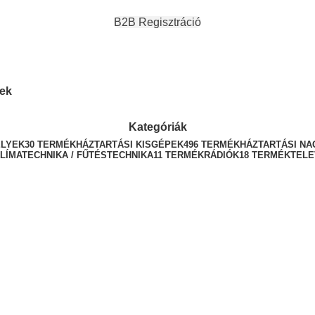
B2B Regisztráció
kek
Kategóriák
ELYEK
30 TERMÉK
HÁZTARTÁSI KISGÉPEK
496 TERMÉK
HÁZTARTÁSI N
LÍMATECHNIKA / FŰTÉSTECHNIKA
11 TERMÉK
RÁDIÓK
18 TERMÉK
TELE