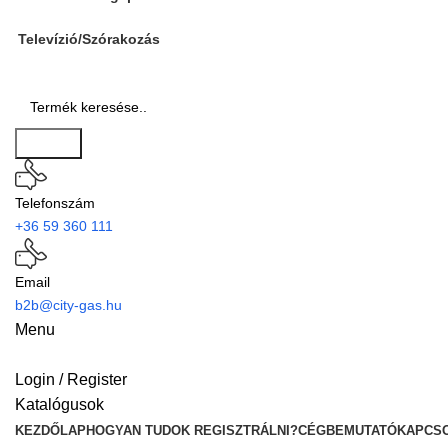
Televízió/Szórakozás
Search
Telefonszám
+36 59 360 111
Email
b2b@city-gas.hu
Menu
Login / Register
Katalógusok
KEZDŐLAP
HOGYAN TUDOK REGISZTRÁLNI?
CÉGBEMUTATÓ
KAPCS