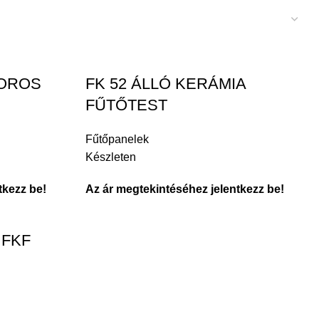
TOROS
FK 52 ÁLLÓ KERÁMIA
FŰTŐTEST
Fűtőpanelek
Készleten
tkezz be!
Az ár megtekintéséhez jelentkezz be!
 FKF