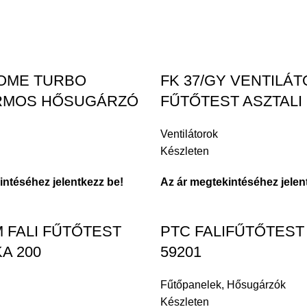
HOME TURBO
FK 37/GY VENTILÁ
RMOS HŐSUGÁRZÓ
FŰTŐTEST ASZTALI
Ventilátorok
Készleten
intéséhez jelentkezz be!
Az ár megtekintéséhez jelen
 FALI FŰTŐTEST
PTC FALIFŰTŐTEST
A 200
59201
Fűtőpanelek
,
Hősugárzók
Készleten