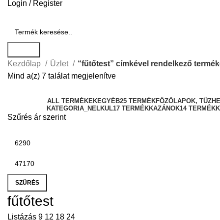
Login / Register
Search
Kezdőlap
Üzlet
“fűtőtest” címkével rendelkező termé
Mind a(z) 7 találat megjelenítve
ALL
TERMÉKEK
EGYÉB
25 TERMÉK
FŐZŐLAPOK, TŰZH
KATEGORIA_NELKUL
17 TERMÉK
KAZÁNOK
14 TERMÉK
K
Szűrés ár szerint
SZŰRÉS
fűtőtest
Listázás
9
12
18
24