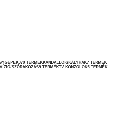
AGYGÉPEK
370 TERMÉK
KANDALLÓK/KÁLYHÁK
7 TERMÉK
VÍZIÓ/SZÓRAKOZÁS
9 TERMÉK
TV KONZOLOK
5 TERMÉK