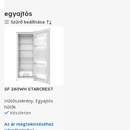
egyajtós
Szűrő beállítása
SF 240WH STARCREST
EGYAJTÓS HŰTŐ
Hűtőszekrény
,
Egyajtós
hűtők
Készleten
Az ár megtekintéséhez
jelentkezz be!