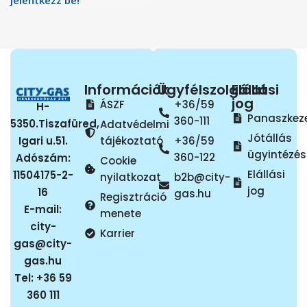
Információk
Ügyfélszolgálat
Elállási
jog
ÁSZF
+36/59
H-
Panaszkez
360-111
5350.Tiszafüred,
Adatvédelmi
Jótállás
Igari u.51.
tájékoztató
+36/59
ügyintézés
360-122
Adószám:
Cookie
Elállási
11504175-2-
nyilatkozat
b2b@city-
jog
16
gas.hu
Regisztráció
E-mail:
menete
city-
Karrier
gas@city-
gas.hu
Tel: +36 59
360 111