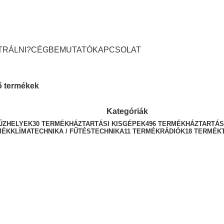
TRÁLNI?
CÉGBEMUTATÓ
KAPCSOLAT
ző termékek
Kategóriák
ŰZHELYEK
30 TERMÉK
HÁZTARTÁSI KISGÉPEK
496 TERMÉK
HÁZTARTÁS
MÉK
KLÍMATECHNIKA / FŰTÉSTECHNIKA
11 TERMÉK
RÁDIÓK
18 TERMÉK