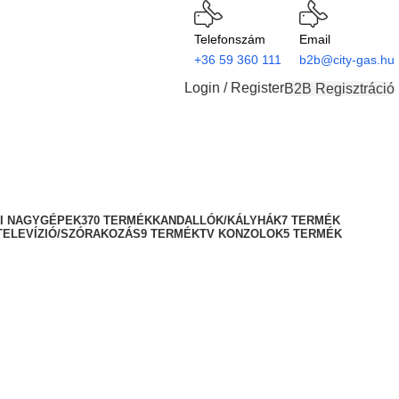
Telefonszám
Email
+36 59 360 111
b2b@city-gas.hu
Login / Register
B2B Regisztráció
I NAGYGÉPEK
370 TERMÉK
KANDALLÓK/KÁLYHÁK
7 TERMÉK
TELEVÍZIÓ/SZÓRAKOZÁS
9 TERMÉK
TV KONZOLOK
5 TERMÉK