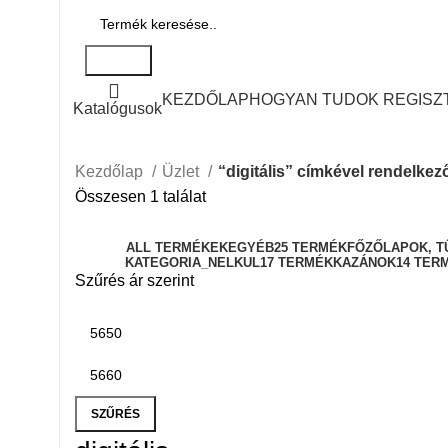
Search
KEZDŐLAP
HOGYAN TUDOK REGISZ
Katalógusok
Kezdőlap
Üzlet
“digitális” címkével rendelke
Összesen 1 találat
ALL
TERMÉKEK
EGYÉB
25 TERMÉK
FŐZŐLAPOK, T
KATEGORIA_NELKUL
17 TERMÉK
KAZÁNOK
14 TER
Szűrés ár szerint
SZŰRÉS